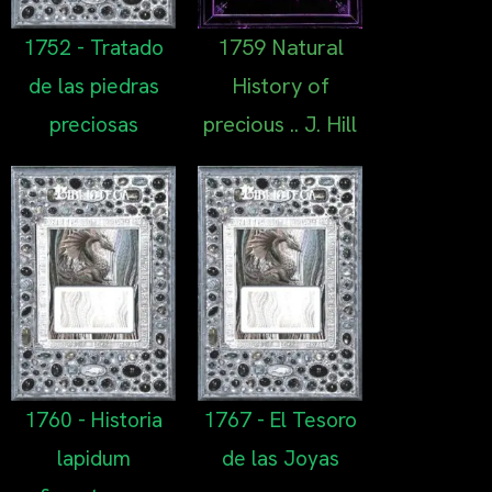
1759 Natural
1752 - Tratado
History of
de las piedras
precious .. J. Hill
preciosas
1760 - Historia
1767 - El Tesoro
lapidum
de las Joyas