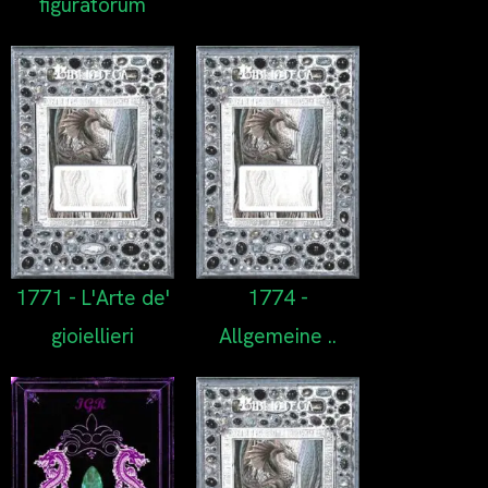
figuratorum
1771 - L'Arte de'
1774 -
gioiellieri
Allgemeine ..