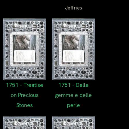
Jeffries
1751 - Treatise
1751 - Delle
on Precious
gemme e delle
Stones
perle