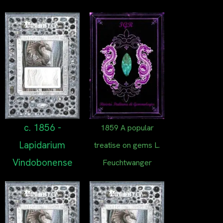
c. 1856 -
1859 A popular
Lapidarium
treatise on gems L.
Vindobonense
Feuchtwanger