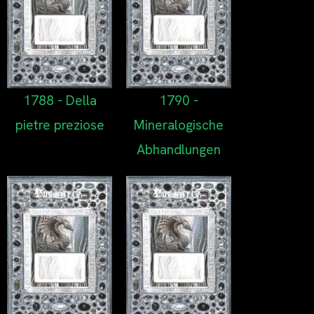
1788 - Della
1790 -
pietre preziose
Mineralogische
Abhandlungen