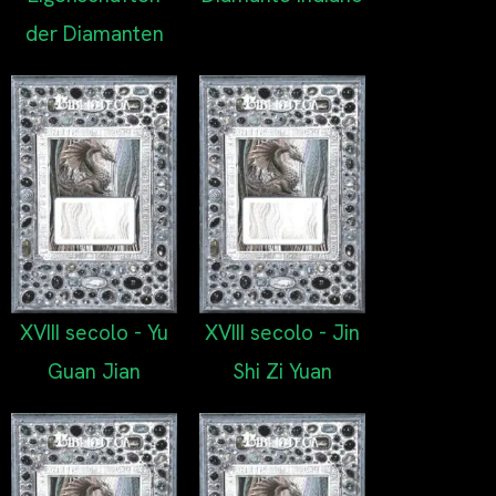
der Diamanten
XVIII secolo - Yu
XVIII secolo - Jin
Guan Jian
Shi Zi Yuan