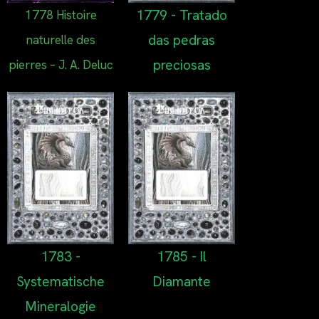
1779 - Tratado
1778 Histoire
das pedras
naturelle des
preciosas
pierres – J. A. Deluc
1783 -
1785 - Il
Systematische
Diamante
Mineralogie