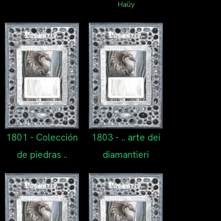
Haüy
1801 - Colección
1803 - .. arte dei
de piedras ..
diamantieri