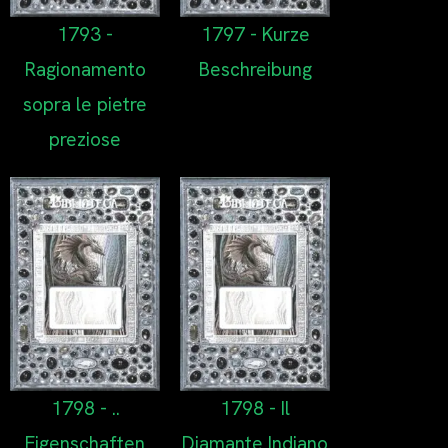
1793 -
1797 - Kurze
Ragionamento
Beschreibung
sopra le pietre
preziose
1798 - ..
1798 - Il
Eigenschaften
Diamante Indiano