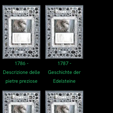
1786 -
1787 -
Descrizione delle
Geschichte der
pietre preziose
Edelsteine