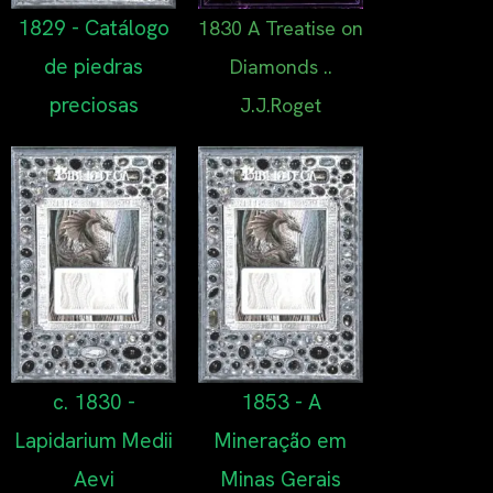
1829 - Catálogo
1830 A Treatise on
de piedras
Diamonds ..
preciosas
J.J.Roget
c. 1830 -
1853 - A
Lapidarium Medii
Mineração em
Aevi
Minas Gerais