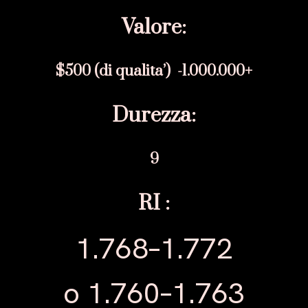
Valore:
$500 (di qualita’) -1.000.000+
Durezza:
9
RI :
1.768–1.772
o 1.760–1.763