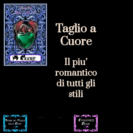
Taglio a
Cuore
Il piu’
romantico
di tutti gli
stili
Indietro a Storia del Taglio
Storia delle gemme