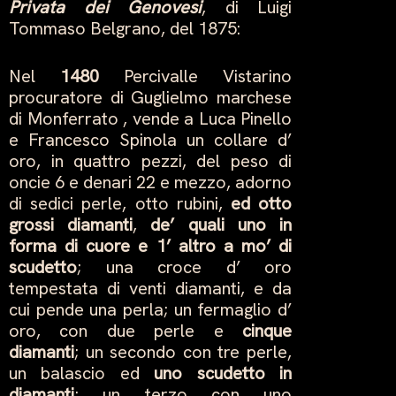
Privata dei Genovesi
, di Luigi
Tommaso Belgrano, del 1875:
Nel
1480
Percivalle Vistarino
procuratore di Guglielmo marchese
di Monferrato , vende a Luca Pinello
e Francesco Spinola un collare d’
oro, in quattro pezzi, del peso di
oncie 6 e denari 22 e mezzo, adorno
di sedici perle, otto rubini,
ed otto
grossi diamanti
,
de’ quali uno in
forma di cuore e 1’ altro a mo’ di
scudetto
; una croce d’ oro
tempestata di venti diamanti, e da
cui pende una perla; un fermaglio d’
oro, con due perle e
cinque
diamanti
; un secondo con tre perle,
un balascio ed
uno scudetto in
diamanti
; un terzo con uno