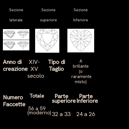
Sezione
Sezione
Sezione
laterale
superiore
Inferiore
Anno di
XIV-
Tipo di
A
brillante
creazione
XV
Taglio
(o
secolo
raramente
misto)
Totale
Parte
Parte
Numero
superiore
Inferiore
Faccette
56 a 59
(moderno)
32 a 33
24 a 26