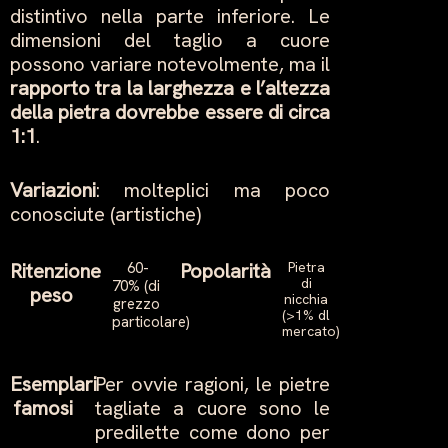
distintivo nella parte inferiore. Le
dimensioni del taglio a cuore
possono variare notevolmente, ma il
rapporto tra la larghezza e l’altezza
della pietra dovrebbe essere di circa
1:1
.
Variazioni
: molteplici ma poco
conosciute (artistiche)
Ritenzione
60-
Popolarità
Pietra
di
70% (di
peso
nicchia
grezzo
(>1% dl
particolare)
mercato)
Esemplari
Per ovvie ragioni, le pietre
famosi
tagliate a cuore sono le
predilette come dono per