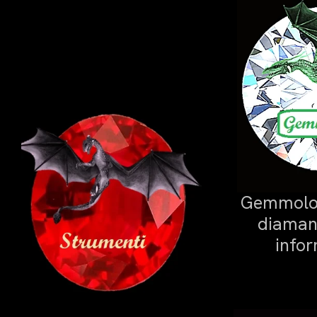
Gemmolo
diamant
infor