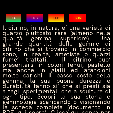
ITA
ENG
ESP
CHN
Il citrino, in natura, e’ una varietà di
quarzo piuttosto rara (almeno nella
qualità gemma superiore). Una
grande quantità delle gemme di
citrino che si trovano in commercio
sono, in realtà, ametiste o quarzi
fume’ trattati. Il citrino puo’
presentarsi in colori tenui, pastello
ma anche in gialli ed arancioni
molto carichi. Il basso costo della
gemma, la sua buona durezza e
durabilità fanno si’ che si presti sia
a tagli sperimentali che a sculture di
ogni tipo. Scopri la sua storia e
gemmologia scaricando o visionando
la scheda completa (documento in
PDF, qui sopra). Clicca qui sopra per