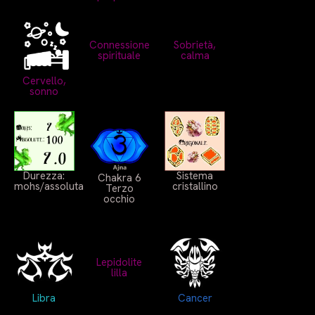
Connessione
Sobrietà,
spirituale
calma
Cervello,
sonno
Durezza:
Sistema
Chakra 6
mohs/assoluta
cristallino
Terzo
occhio
Lepidolite
lilla
Libra
Cancer