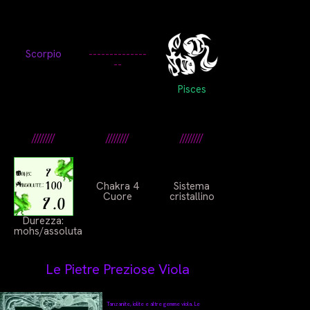
Scorpio
--------------
--
Pisces
////////
////////
////////
Chakra 4
Sistema
Cuore
cristallino
Durezza:
mohs/assoluta
Le Pietre Preziose Viola
Tanzanite, iolite e altre gemme viola. Le