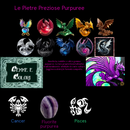
Le Pietre Preziose Purpuree
Ametista, rodolite e altre gemme
purpuree. Le loro proprietà metafisiche
tradizionalmente attribuite in varie culture
(oggi mescolate) in formato compatto.
Cancer
Pisces
Fluorite
purpurea