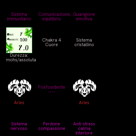
Sistema
Comunicazione,
Guarigione
immunitario
equilibrio
emotiva
Chakra 4
Sistema
Cuore
cristallino
Durezza:
mohs/assoluta
Fosfosiderite
----
Aries
Aries
Sistema
Perdone
Anti-stress
nervoso
compassione
calma
interiore