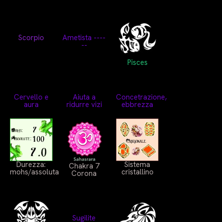
Scorpio
Ametista ----
--
Pisces
Cervello e
Aiuta a
Concetrazione,
aura
ridurre vizi
ebbrezza
Durezza:
Sistema
Chakra 7
mohs/assoluta
cristallino
Corona
Sugilite