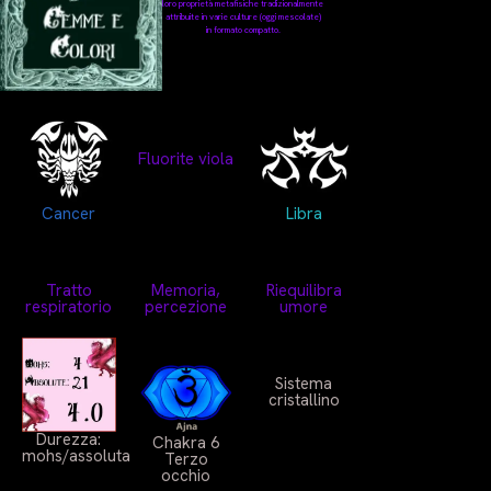
loro proprietà metafisiche tradizionalmente
attribuite in varie culture (oggi mescolate)
in formato compatto.
Fluorite viola
Cancer
Libra
Tratto
Memoria,
Riequilibra
respiratorio
percezione
umore
Sistema
cristallino
Durezza:
Chakra 6
mohs/assoluta
Terzo
occhio