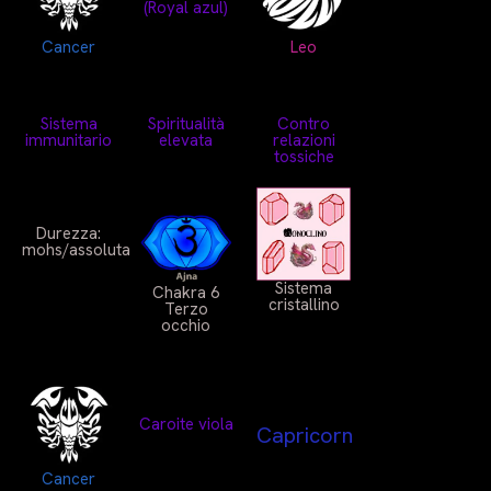
(Royal azul)
Cancer
Leo
Sistema
Spiritualità
Contro
immunitario
elevata
relazioni
tossiche
Durezza:
mohs/assoluta
Sistema
Chakra 6
cristallino
Terzo
occhio
Caroite viola
Capricorn
Cancer