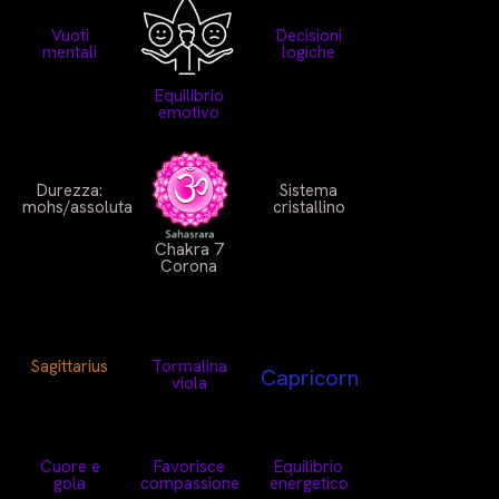
Vuoti
Decisioni
mentali
logiche
Equilibrio
emotivo
Durezza:
Sistema
mohs/assoluta
cristallino
Chakra 7
Corona
Sagittarius
Tormalina
Capricorn
viola
Cuore e
Favorisce
Equilibrio
gola
compassione
energetico