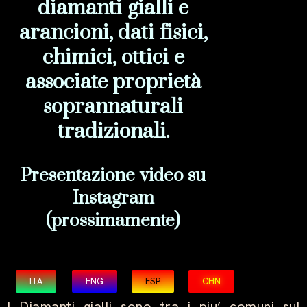
diamanti gialli e
arancioni, dati fisici,
chimici, ottici e
associate proprietà
soprannaturali
tradizionali.
Presentazione video su
Instagram
(prossimamente)
ITA
ENG
ESP
CHN
I Diamanti gialli sono tra i piu’ comuni sul