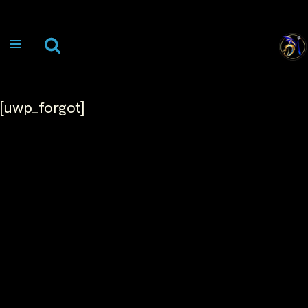
Skip
to
content
[uwp_forgot]