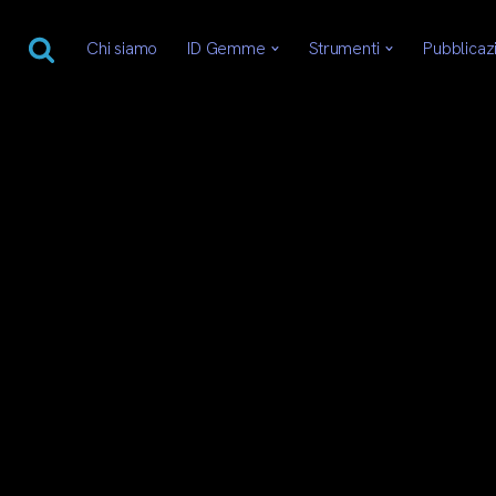
Chi siamo
ID Gemme
Strumenti
Pubblicaz
Skip
to
content