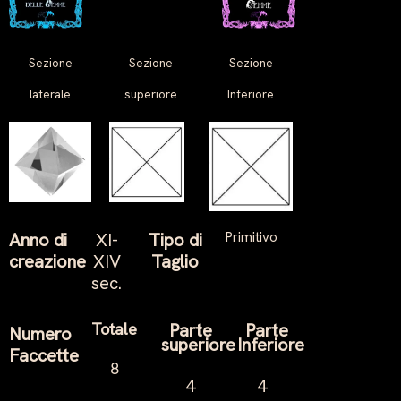
Sezione
Sezione
Sezione
laterale
superiore
Inferiore
Anno di
XI-
Tipo di
Primitivo
creazione
XIV
Taglio
sec.
Totale
Parte
Parte
Numero
superiore
Inferiore
Faccette
8
4
4