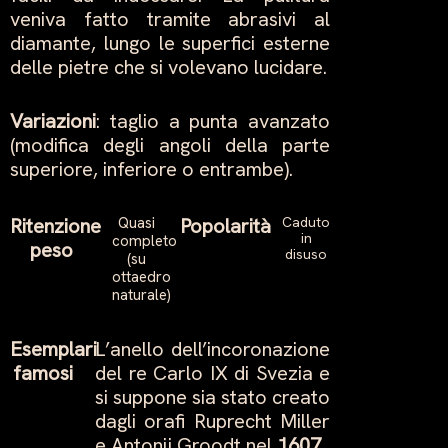
veniva fatto tramite abrasivi al
diamante, lungo le superfici esterne
delle pietre che si volevano lucidare.
Variazioni
: taglio a punta avanzato
(modifica degli angoli della parte
superiore, inferiore o entrambe).
Ritenzione
Quasi
Popolarità
Caduto
in
completo
peso
disuso
(su
ottaedro
naturale)
Esemplari
L’anello dell’incoronazione
famosi
del re Carlo IX di Svezia e
si suppone sia stato creato
dagli orafi Ruprecht Miller
e Antonij Groodt nel
1607
.