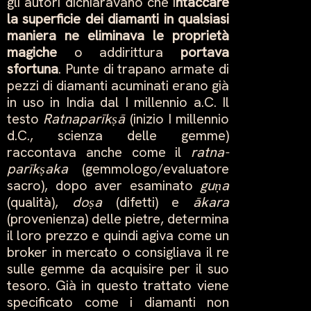
gli autori dichiaravano che i
ntaccare
la superficie dei diamanti in qualsiasi
maniera ne eliminava le proprietà
magiche
o addirittura
portava
sfortuna
. Punte di trapano armate di
pezzi di diamanti acuminati erano già
in uso in India dal I millennio a.C. Il
testo
Ratnaparīk
ṣ
ā
(inizio I millennio
d.C., scienza delle gemme)
raccontava anche come il
ratna-
parīk
ṣ
aka
(gemmologo/evaluatore
sacro), dopo aver esaminato
gu
ṇ
a
(qualità),
do
ṣ
a
(difetti) e
ākara
(provenienza) delle pietre, determina
il loro prezzo e quindi agiva come un
broker in mercato o consigliava il re
sulle gemme da acquisire per il suo
tesoro. Già in questo trattato viene
specificato come i diamanti non