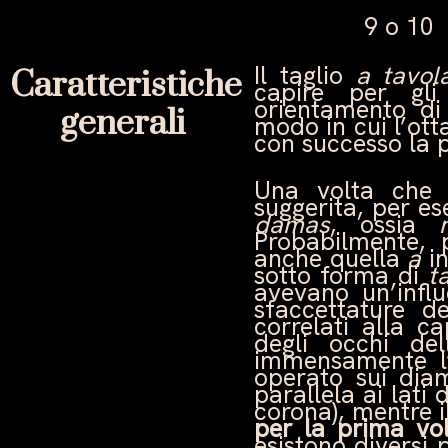
9 o 10
Il taglio
a tavol
Caratteristiche
capire per gli
orientamento di
generali
modo in cui l’ot
con successo la p
Una volta che i
suggerita, per e
damas
, ossia
Probabilmente, 
anche quella
a
in
sotto forma di
t
avevano un’influ
sfaccettature d
correlati alla ca
degli occhi de
immensamente l’
operato sui dia
parallela ai lati 
corona), mentre i
per la prima vol
esistono diversi p