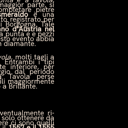
maggior parte, si
ompletare pietre
smeraldo
è una
ato registrato per
di Borgogna. Tale
ano d’Austria nel
a punta e e pezzi
esto evento abbia
on diamante.
vola
, molti tagli a
 Entrambi i tipi
te inferiore, per
ggio dal periodo
 a Tavola perse
tili maggiormente
 a Brillante.
eventualmente ri-
o solo ottenere da
ere ci sono quelli
 il
1552 e il 1555