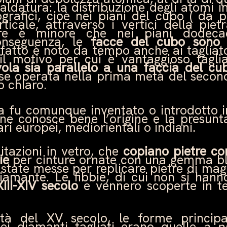
faldatura: la distribuzione degli atomi in
lografici, cioè nei piani del cubo ( da 
rticale, attraverso i vertici della piet
lare è minore che nei piani dodecae
conseguenza, le
facce del cubo sono l
fatto è noto da tempo anche ai tagliato
il motivo per cui è vantaggioso tagli
vola sia parallelo a una faccia del c
se operata nella prima metà del secon
o chiaro.
ola fu comunque inventato o introdotto 
ne conosce bene l’origine e la presunt
ri europei, mediorientali o indiani.
itazioni in vetro, che
copiano pietre co
ie
per cinture ornate con una gemma bl
 state messe per replicare pietre di mag
diamante. Le fibbie, di cui non si hanno
XIII-XIV secolo
e vennero scoperte in te
à del XV secolo, le forme principal
ei diamanti tagliati erano quelle
a p