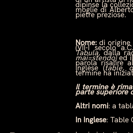
dipinse la collez
moglie di Albert
pietre preziose.
Nome
:
di origine
(VII-I secolo a.
Tabula,
dalla ra
mai=stendo)
ed i
parola risalire 
inglese (
table, 
termine ha iniziat
Il termine è rima
parte superiore d
Altri nomi
: a tabl
In Inglese
: Table 