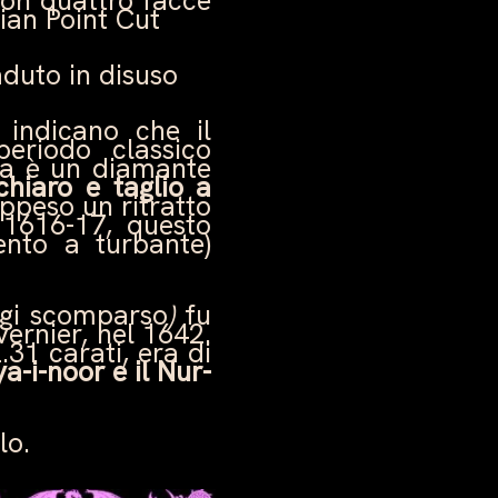
con quattro facce
ian Point Cut
duto in disuso
ri indicano che il
eriodo classico
tra è un diamante
chiaro e taglio a
ppeso un ritratto
1616-17, questo
ento a turbante)
ggi scomparso
)
fu
ernier, nel 1642.
31 carati, era di
a-i-noor e il Nur-
lo.