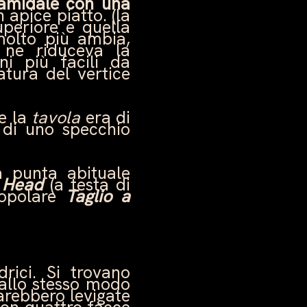
ramidale con una
 apice piatto. (la
uperiore e quella
 molto più ambia,
 ne riduceva la
ni più facili da
atura del vertice
ne la
tavola
era di
 di uno specchio
a punta abituale
s Head
(a testa di
 popolare
Taglio a
drici. Si trovano
 allo stesso modo
sarebbero levigate