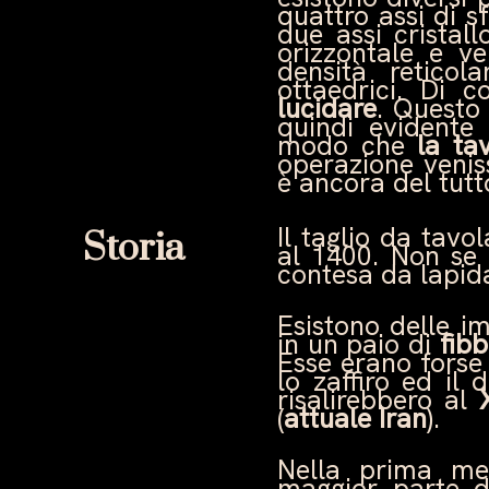
quattro assi di s
due assi cristal
orizzontale e ve
densità retico
ottaedrici. Di 
lucidare
. Questo 
quindi evidente 
modo che
la ta
operazione venis
è ancora del tutt
Il taglio da tav
Storia
al 1400. Non se 
contesa da lapida
Esistono delle im
in un paio di
fibb
Esse erano forse
lo zaffiro ed il 
risalirebbero al
(
attuale Iran
).
Nella prima met
maggior parte d