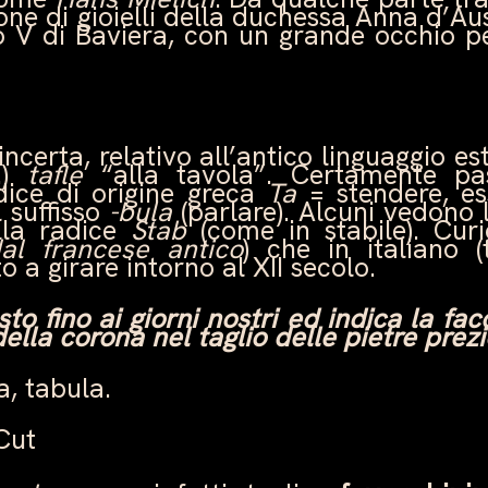
ione di gioielli della duchessa Anna d’Au
o V di Baviera, con un grande occhio per
 incerta, relativo all’antico linguaggio e
C.)
tafle
“alla tavola”. Certamente pas
dice di origine greca
Ta
= stendere, es
l suffisso
-bula
(parlare). Alcuni vedono 
alla radice
Stab
(come in stabile). Curi
dal francese antico
) che in italiano (t
o a girare intorno al XII secolo.
sto fino ai giorni nostri ed indica la fac
ella corona nel taglio delle pietre prezi
a, tabula.
Cut