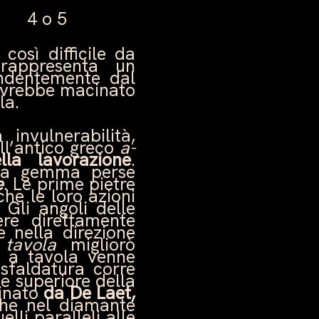
4 o 5
osì difficile da
 rappresenta un
endentemente dal
 avrebbe macinato
la.
invulnerabilità,
ll’antico greco
a-
lla lavorazione
.
, la gemma perse
e
. Le prime pietre
 che le loro azioni
 Gli angoli delle
ere direttamente
e nella direzione
tavola
migliorò
o a tavola venne
sfaldatura corre
te superiore della
inato
da De Laet,
che nel diamante
lli paralleli alle