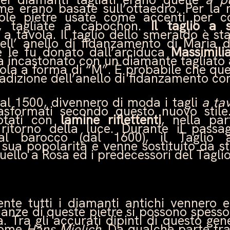
e erano basate sull’ottaedro. Per la 
cole pietre usate come accenti per c
e, tagliate a cabochon.
Il taglio a 
 a tavola. Il taglio dello smeraldo è st
ell’ anello di fidanzamento di Maria 
e le fu donato dall’arciduca
Massimili
ra incastonato con un diamante tagliato 
vola a forma di “M”. È probabile che qu
tradizione dell’anello di fidanzamento c
al 1500, divennero di moda i tagli
a ta
asformati secondo questo nuovo stile.
otati con
lamine riflettenti
, nella par
 ritorno della luce. Durante il passa
 al barocco (dal 1600), il Taglio
sua popolarità e venne sostituito da s
uello a Rosa ed i predecessori del Taglio
nte tutti i diamanti antichi vennero 
nianze di queste pietre si possono spess
. Tra gli accurati dipinti di questo gen
 nome
Hans Mielich
. Da qualche parte tra