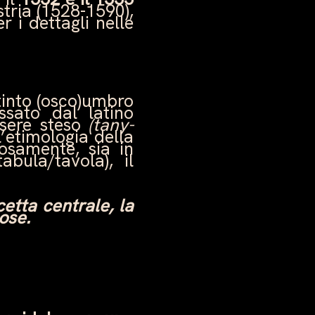
stria (1528-1590),
 i dettagli nelle
stinto (osco)umbro
sato dal latino
sere steso
(tany-
l’etimologia della
osamente, sia in
abula/tavola), il
cetta centrale, la
ose.