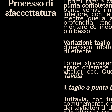
I primi
tagli a t
Processo di
punta completa
punta veniva rim
sfaccettatura
inferiore, con l
mentre quella 
profondità, ren
montare ed indos
più basso.
Variazioni
:
tagli
dimensioni molt
riflettente.
Forme stravagan
erano chiamate
vitello), ecc. Q
Tavola
.
Il
taglio a punta
Tuttavia, non tu
comunemente cris
dai tagliatori di