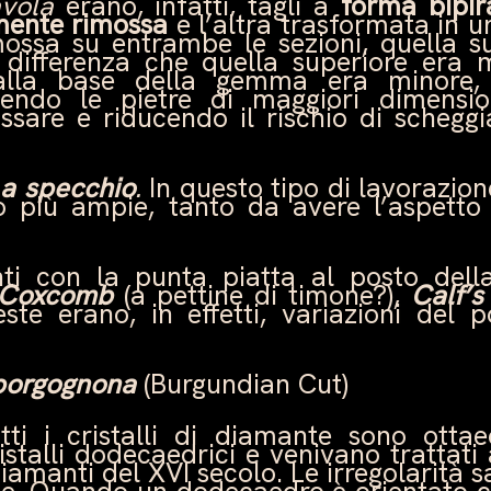
avola
erano, infatti, tagli a
forma bipi
mente rimossa
e l’altra trasformata in un
ossa su entrambe le sezioni, quella s
a differenza che quella superiore era
alla base della gemma era minore,
dendo le pietre di maggiori dimensio
sare e riducendo il rischio di scheggi
o
a specchio
.
In questo tipo di lavorazio
o più ampie, tanto da avere l’aspetto
ti con la punta piatta al posto dell
Coxcomb
(a pettine di timone?),
Calf’
ueste erano, in effetti, variazioni del
 borgognona
(Burgundian Cut)
tti i cristalli di diamante sono ottae
talli dodecaedrici e venivano trattati
 diamanti del XVI secolo. Le irregolarità 