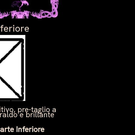
feriore
tivo, pre-taglio a
aldo e brillante
arte Inferiore