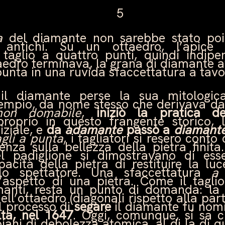
5
a
del diamante non sarebbe stato poi c
 antichi. Su un ottaedro, l’apice
 taglio a quattro punti, quindi indip
taedro terminava, la grana di diamante
unta in una ruvida sfaccettatura a tavo
l diamante perse la sua mitologica 
sempio, da nome stesso che derivava da
non domabile
,
iniziò la pratica de
proprio in questo frangente storico
iziale, e
da
adamante
passò a
diamant
agli a punta
, i tagliatori si resero conto
enza sulla bellezza della pietra finita.
el padiglione si dimostravano di ess
pacità della pietra di restituire la luc
llo spettatore. Una sfaccettatura
a 
aspetto di una pietra. Come il tagli
manti, resta un punto di domanda: la 
dell’ottaedro (diagonali rispetto alla par
l processo di
segare
il diamante fu nom
ta, nel 1647
. Oggi, comunque, si sa 
iani di debolezza atomica, al di la di que