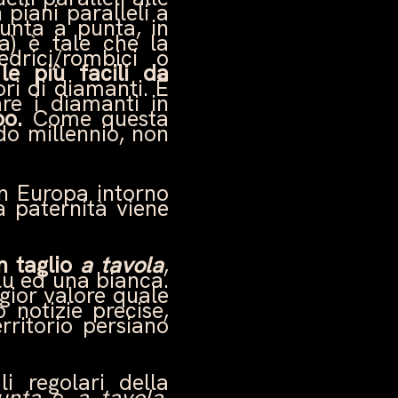
 piani paralleli a
punta a punta, in
ra) è tale che la
drici/rombici o
e più facili da
ri di diamanti. È
are i diamanti in
ubo.
Come questa
do millennio, non
in Europa intorno
a paternità viene
n taglio
a tavola
,
u ed una bianca.
gior valore quale
 notizie precise,
rritorio persiano
i regolari della
unta
e
a tavola
,