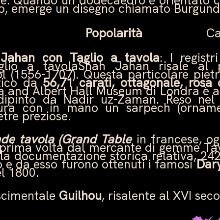
ate. Quando un dodecaedro è orientato 
alto, emerge un disegno chiamato Burgund
e
Popolarità
Ca
Jahan con Taglio a tavola
: I regist
glio a tavolaShah Jahan risale al p
l (1556-1707). Questa particolare pie
stico da
56,71 carati, ottagonale, rosa 
ria and Albert Hall Museum di Londra è a
ipinto da Nadir uz-Zaman. Reso nel 
igura con in mano un sarpech (ornam
etre preziose.
de tavola (Grand Table
in francese, o
 prima volta dal mercante di gemme Tav
la documentazione storica relativa, 242.
o e da esso furono ottenuti i famosi
Dary
el 1800.
scimentale
Guilhou
, risalente al XVI seco