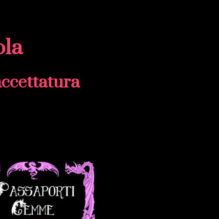
ola
faccettatura