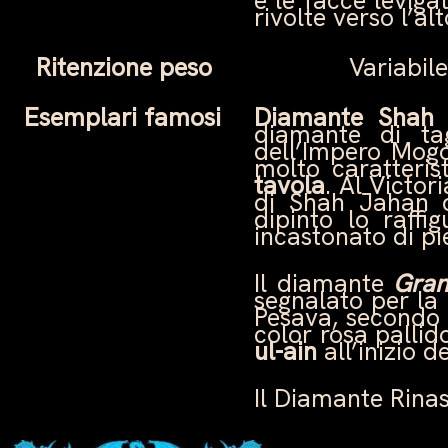
e le facce levig
rivolte verso l’
Ritenzione peso
Variabil
Esemplari famosi
Diamante Shah 
diamante di ta
dell’Impero Mogo
molto caratteri
tavola
. Al Victo
di Shah Jahan d
dipinto lo raff
incastonato di pi
Il diamante
Gran
segnalato per la
Pesava, secondo 
color rosa pallid
ul-ain
all’inizio d
Il Diamante Rina