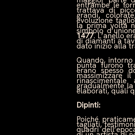
entrambe le form
trattava di pic
grandi, colorat
evoluzione taglio
la prima volta n
simbolo d’union
1477
. L’anello e
di diamanti a ta
dato inizio alla 
Quando, intorno 
punta furono tr
erano spesso d
massimizzare il
rinascimentale
gradualmente la 
elaborati, quali q
Dipinti:
Poiché praticame
tagliati, testimo
quadri dell’epoca
di un artista di